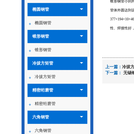
锥形钢管小到外
椭圆钢管
管体外圆达到
377×194
椭圆钢管
性、焊接性好，
锥形钢管
锥形钢管
冷拔方矩管
上一篇：
冷拔
下一篇：
无锡
冷拔方矩管
精密绗磨管
精密绗磨管
六角钢管
六角钢管