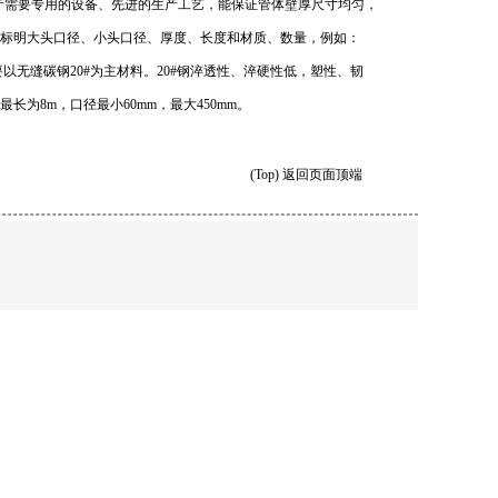
形管的生产需要专用的设备、先进的生产工艺，能保证管体壁厚尺寸均匀，
好标明大头口径、小头口径、厚度、长度和材质、数量，例如：
中主要以无缝碳钢20#为主材料。20#钢淬透性、淬硬性低，塑性、韧
为8m，口径最小60mm，最大450mm。
(Top) 返回页面顶端