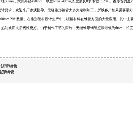
径60mm，大到外径450mm，厚度6mm~40mm,长度最长8米,材质：20# 。锥
设计要求，欢迎来厂参观指导。无缝锥形钢管大多为定制加工，所以客户如果需要最
×10×4600mm 20# 数量。在锥形管材设计生产中，碳钢材料在锥管方面的大量应用。其
热轧或正火后韧性更好。由于制作工艺的限制，无缝锥形钢管壁厚最低为6mm，长度最长
方矩管销售
锥形钢管