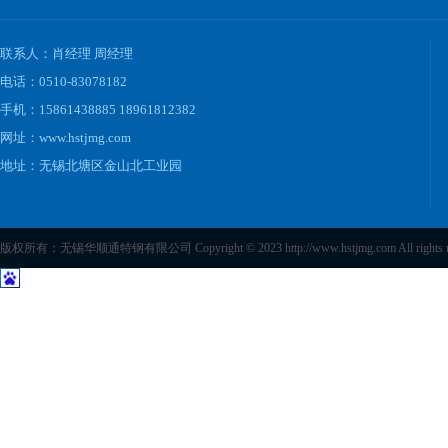
联系人：肖经理 周经理
电话：0510-83078182
手机：15861438885 18961812382
网址：www.hstjmg.com
地址：无锡北塘区金山北工业园
版权所有：无锡华顺通特钢有限公司 Copyright © 2023 http://www.hstjmg.com All rights re