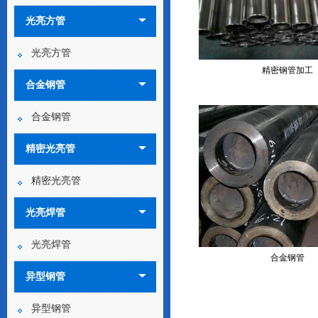
光亮方管
光亮方管
精密钢管加工
合金钢管
合金钢管
精密光亮管
精密光亮管
光亮焊管
光亮焊管
合金钢管
异型钢管
异型钢管