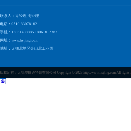
联系人：肖经理 周经理
电话：0510-83078182
手机：15861438885 18961812382
网址：www.hstjmg.com
地址：无锡北塘区金山北工业园
版权所有：无锡华顺通特钢有限公司 Copyright © 2023 http://www.hstjmg.com All rights re