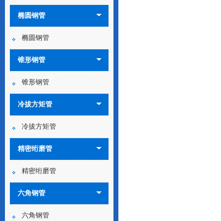
椭圆钢管
椭圆钢管
锥形钢管
锥形钢管
冷拔方矩管
冷拔方矩管
精密绗磨管
精密绗磨管
六角钢管
六角钢管