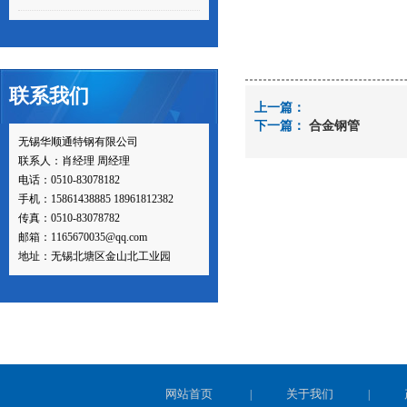
联系我们
上一篇：
下一篇：
合金钢管
无锡华顺通特钢有限公司
联系人：肖经理 周经理
电话：0510-83078182
手机：15861438885 18961812382
传真：0510-83078782
邮箱：1165670035@qq.com
地址：无锡北塘区金山北工业园
网站首页
关于我们
|
|