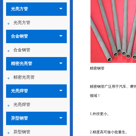
光亮方管
光亮方管
合金钢管
合金钢管
精密光亮管
精密钢管
精密光亮管
精密钢管广泛用于汽车、摩
光亮焊管
领域！
光亮焊管
1.外径更小。
异型钢管
异型钢管
2.精度高可做小批量生。